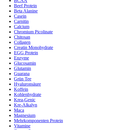
BCAA
Beef Protein
Beta Alanine
Casein
Carnitin
Calcium
Chromium Picolinate
Chitosan
Collagen
Creatin Monohydrate
EGG Protein
Enzyme
Glucosamin
Glutamin
Guarana
Grün Tee
Hyaluronsäure
Koffein
Kohlenhydrate
Krea-Genic
Kre-Alkalyn
Maca
Magnesium
Mehrkomponenten Protein
Vitamine