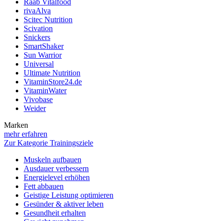
Raab Vitalfood
rivaAlva
Scitec Nutrition
Scivation
Snickers
SmartShaker
Sun Warrior
Universal
Ultimate Nutrition
VitaminStore24.de
VitaminWater
Vivobase
Weider
Marken
mehr erfahren
Zur Kategorie Trainingsziele
Muskeln aufbauen
Ausdauer verbessern
Energielevel erhöhen
Fett abbauen
Geistige Leistung optimieren
Gesünder & aktiver leben
Gesundheit erhalten