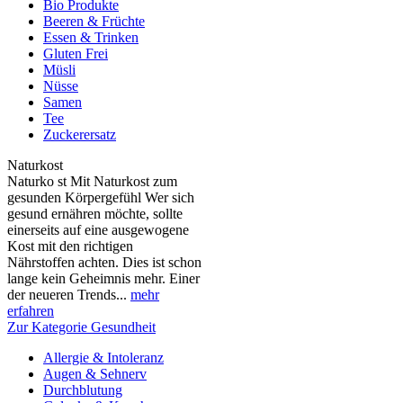
Bio Produkte
Beeren & Früchte
Essen & Trinken
Gluten Frei
Müsli
Nüsse
Samen
Tee
Zuckerersatz
Naturkost
Naturko st Mit Naturkost zum
gesunden Körpergefühl Wer sich
gesund ernähren möchte, sollte
einerseits auf eine ausgewogene
Kost mit den richtigen
Nährstoffen achten. Dies ist schon
lange kein Geheimnis mehr. Einer
der neueren Trends...
mehr
erfahren
Zur Kategorie Gesundheit
Allergie & Intoleranz
Augen & Sehnerv
Durchblutung