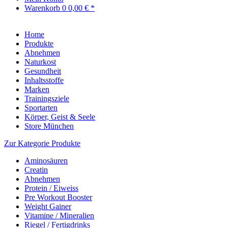
Warenkorb
0
0,00 € *
Home
Produkte
Abnehmen
Naturkost
Gesundheit
Inhaltsstoffe
Marken
Trainingsziele
Sportarten
Körper, Geist & Seele
Store München
Zur Kategorie Produkte
Aminosäuren
Creatin
Abnehmen
Protein / Eiweiss
Pre Workout Booster
Weight Gainer
Vitamine / Mineralien
Riegel / Fertigdrinks