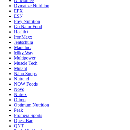
Di Montee
Dymatize Nutrition
EFX
ESN
Frey Nutrition
Go Natur Food
Health+
IronMaxx
Jentschura
Mars Inc.
Miky Way
Multipower
Muscle Tech
Mutant
Näno Supps
Nutrend
NOW Foods
Novo
Nutrex
Olimp
Optimum Nutrition
Peak
Promera Sports
Quest Bar
QNT