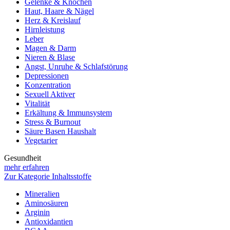
Gelenke & Knochen
Haut, Haare & Nägel
Herz & Kreislauf
Hirnleistung
Leber
Magen & Darm
Nieren & Blase
Angst, Unruhe & Schlafstörung
Depressionen
Konzentration
Sexuell Aktiver
Vitalität
Erkältung & Immunsystem
Stress & Burnout
Säure Basen Haushalt
Vegetarier
Gesundheit
mehr erfahren
Zur Kategorie Inhaltsstoffe
Mineralien
Aminosäuren
Arginin
Antioxidantien