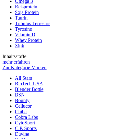
Omega 3
Reisprotein
Soja Protein
Taurin
Tribulus Terrestris
Tyrosine
Vitamin D
Whey Protein
Zink
Inhaltsstoffe
mehr erfahren
Zur Kategorie Marken
All Stars
BioTech USA
Blender Bottle
BSN
Bounty
Cellucor
Chiba
Cobra Labs
CytoSport
C.P. Sports
Davina