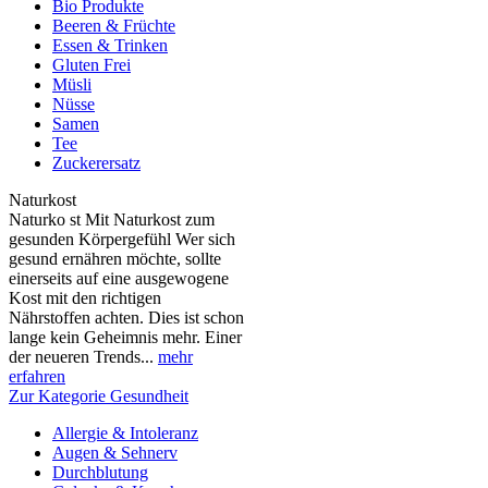
Bio Produkte
Beeren & Früchte
Essen & Trinken
Gluten Frei
Müsli
Nüsse
Samen
Tee
Zuckerersatz
Naturkost
Naturko st Mit Naturkost zum
gesunden Körpergefühl Wer sich
gesund ernähren möchte, sollte
einerseits auf eine ausgewogene
Kost mit den richtigen
Nährstoffen achten. Dies ist schon
lange kein Geheimnis mehr. Einer
der neueren Trends...
mehr
erfahren
Zur Kategorie Gesundheit
Allergie & Intoleranz
Augen & Sehnerv
Durchblutung