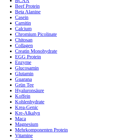
BCAA
Beef Protein
Beta Alanine
Casein
Carnitin
Calcium
Chromium Picolinate
Chitosan
Collagen
Creatin Monohydrate
EGG Protein
Enzyme
Glucosamin
Glutamin
Guarana
Grün Tee
Hyaluronsäure
Koffein
Kohlenhydrate
Krea-Genic
Kre-Alkalyn
Maca
Magnesium
Mehrkomponenten Protein
Vitamine