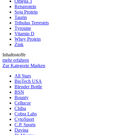
Omega 3
Reisprotein
Soja Protein
Taurin
Tribulus Terrestris
Tyrosine
Vitamin D
Whey Protein
Zink
Inhaltsstoffe
mehr erfahren
Zur Kategorie Marken
All Stars
BioTech USA
Blender Bottle
BSN
Bounty
Cellucor
Chiba
Cobra Labs
CytoSport
C.P. Sports
Davina