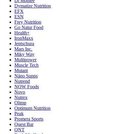
Di Montee
Dymatize Nutrition
EFX
ESN
Frey Nutrition
Go Natur Food
Health+
IronMaxx
Jentschura
Mars Inc.
Miky Way
Multipower
Muscle Tech
Mutant
Näno Supps
Nutrend
NOW Foods
Novo
Nutrex
Olimp
Optimum Nutrition
Peak
Promera Sports
Quest Bar
QNT