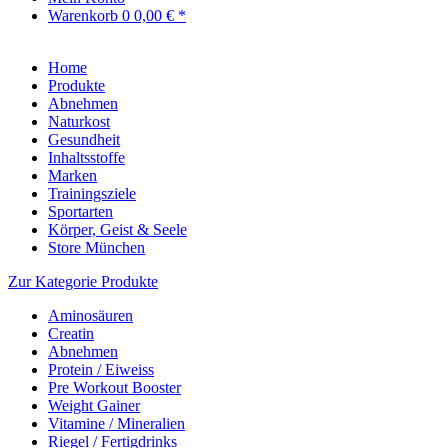
Warenkorb
0
0,00 € *
Home
Produkte
Abnehmen
Naturkost
Gesundheit
Inhaltsstoffe
Marken
Trainingsziele
Sportarten
Körper, Geist & Seele
Store München
Zur Kategorie Produkte
Aminosäuren
Creatin
Abnehmen
Protein / Eiweiss
Pre Workout Booster
Weight Gainer
Vitamine / Mineralien
Riegel / Fertigdrinks