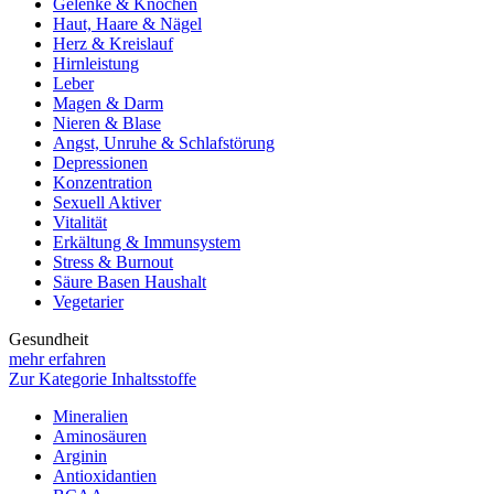
Gelenke & Knochen
Haut, Haare & Nägel
Herz & Kreislauf
Hirnleistung
Leber
Magen & Darm
Nieren & Blase
Angst, Unruhe & Schlafstörung
Depressionen
Konzentration
Sexuell Aktiver
Vitalität
Erkältung & Immunsystem
Stress & Burnout
Säure Basen Haushalt
Vegetarier
Gesundheit
mehr erfahren
Zur Kategorie Inhaltsstoffe
Mineralien
Aminosäuren
Arginin
Antioxidantien