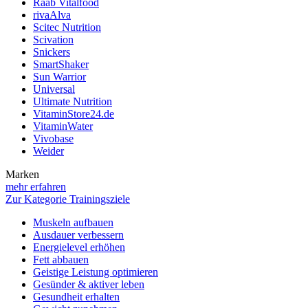
Raab Vitalfood
rivaAlva
Scitec Nutrition
Scivation
Snickers
SmartShaker
Sun Warrior
Universal
Ultimate Nutrition
VitaminStore24.de
VitaminWater
Vivobase
Weider
Marken
mehr erfahren
Zur Kategorie Trainingsziele
Muskeln aufbauen
Ausdauer verbessern
Energielevel erhöhen
Fett abbauen
Geistige Leistung optimieren
Gesünder & aktiver leben
Gesundheit erhalten